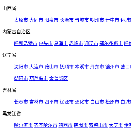
山西省
太原市
大同市
阳泉市
长治市
晋城市
朔州市
晋中市
运城
内蒙古自治区
呼和浩特市
包头市
乌海市
赤峰市
通辽市
鄂尔多斯市
呼
辽宁省
沈阳市
大连市
鞍山市
抚顺市
本溪市
丹东市
锦州市
营口
朝阳市
葫芦岛市
金普新区
吉林省
长春市
吉林市
四平市
辽源市
通化市
白山市
松原市
白城
黑龙江省
哈尔滨市
齐齐哈尔市
鸡西市
鹤岗市
双鸭山市
大庆市
伊