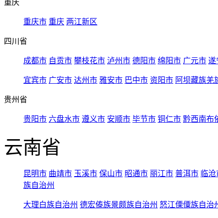
重庆
重庆市
重庆
两江新区
四川省
成都市
自贡市
攀枝花市
泸州市
德阳市
绵阳市
广元市
遂
宜宾市
广安市
达州市
雅安市
巴中市
资阳市
阿坝藏族羌
贵州省
贵阳市
六盘水市
遵义市
安顺市
毕节市
铜仁市
黔西南布
云南省
昆明市
曲靖市
玉溪市
保山市
昭通市
丽江市
普洱市
临沧
族自治州
大理白族自治州
德宏傣族景颇族自治州
怒江傈僳族自治