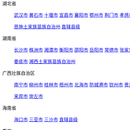
湖北省
武汉市
黄石市
十堰市
宜昌市
襄阳市
鄂州市
荆门市
孝感
恩施土家族苗族自治州
直辖县级
湖南省
长沙市
株洲市
湘潭市
衡阳市
邵阳市
岳阳市
常德市
张家
娄底市
湘西土家族苗族自治州
广西壮族自治区
南宁市
柳州市
桂林市
梧州市
北海市
防城港市
钦州市
贵
来宾市
崇左市
海南省
海口市
三亚市
三沙市
直辖县级