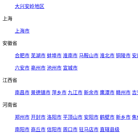
大兴安岭地区
上海
上海市
安徽省
合肥市
芜湖市
蚌埠市
淮南市
马鞍山市
淮北市
铜陵市
安
六安市
亳州市
池州市
宣城市
江西省
南昌市
景德镇市
萍乡市
九江市
新余市
鹰潭市
赣州市
吉
河南省
郑州市
开封市
洛阳市
平顶山市
安阳市
鹤壁市
新乡市
焦
南阳市
商丘市
信阳市
周口市
驻马店市
直辖县级