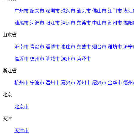
广州市
韶关市
深圳市
珠海市
汕头市
佛山市
江门市
湛江
汕尾市
河源市
阳江市
清远市
东莞市
中山市
潮州市
揭阳
山东省
济南市
青岛市
淄博市
枣庄市
东营市
烟台市
潍坊市
济宁
临沂市
德州市
聊城市
滨州市
菏泽市
浙江省
杭州市
宁波市
温州市
嘉兴市
湖州市
绍兴市
金华市
衢州
北京
北京市
天津
天津市