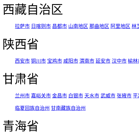
西藏自治区
拉萨市
日喀则市
昌都市
山南地区
那曲地区
阿里地区
林
陕西省
西安市
铜川市
宝鸡市
咸阳市
渭南市
延安市
汉中市
榆林
甘肃省
兰州市
嘉峪关市
金昌市
白银市
天水市
武威市
张掖市
平
临夏回族自治州
甘南藏族自治州
青海省