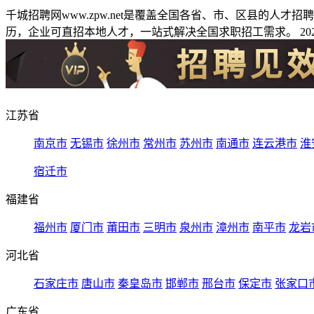
千城招聘网www.zpw.net是覆盖全国各省、市、区县的人
历，企业可直招本地人才，一站式解决全国求职招工需求。 2026
江苏省
南京市
无锡市
徐州市
常州市
苏州市
南通市
连云港市
淮
宿迁市
福建省
福州市
厦门市
莆田市
三明市
泉州市
漳州市
南平市
龙岩
河北省
石家庄市
唐山市
秦皇岛市
邯郸市
邢台市
保定市
张家口
广东省