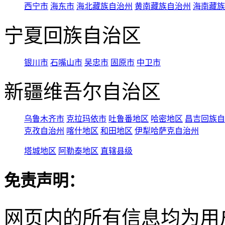
西宁市
海东市
海北藏族自治州
黄南藏族自治州
海南藏族
宁夏回族自治区
银川市
石嘴山市
吴忠市
固原市
中卫市
新疆维吾尔自治区
乌鲁木齐市
克拉玛依市
吐鲁番地区
哈密地区
昌吉回族自
克孜自治州
喀什地区
和田地区
伊犁哈萨克自治州
塔城地区
阿勒泰地区
直辖县级
免责声明：
网页内的所有信息均为用